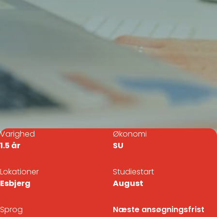
Varighed
Økonomi
1.5 år
SU
Lokationer
Studiestart
Esbjerg
August
Sprog
Næste ansøgningsfrist