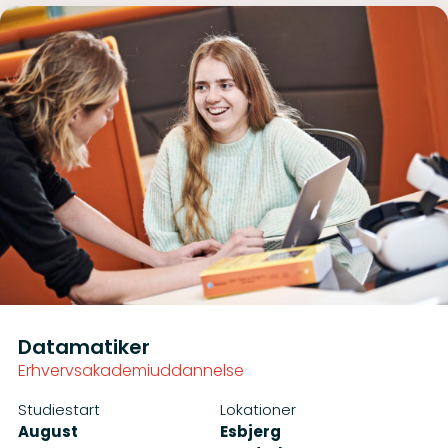
Data­matiker
Erhvervsakademiuddannelse
Studiestart
Lokationer
August
Esbjerg