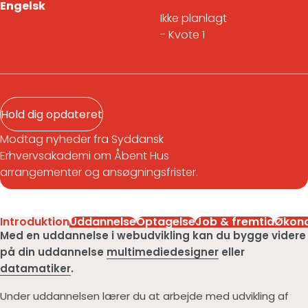
Engelsk
Ikke planlagt
- Kvote 1
Hold dig opdateret
Modtag nyheder fra Syddansk
Erhvervsakademi om Åbent Hus
arrangementer og ansøgningsfrister.
Introduktion
Uddannelse
Optagelse
Job & fremtid
Økon
Med en uddannelse i webudvikling kan du bygge videre
på din uddannelse
multimediedesigner
eller
datamatiker
.
Under uddannelsen lærer du at arbejde med udvikling af