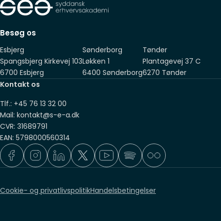
Besøg os
Esbjerg
Sønderborg
Tønder
Spangsbjerg Kirkevej 103
Løkken 1
Plantagevej 37 C
6700 Esbjerg
6400 Sønderborg
6270 Tønder
Kontakt os
Tlf.: +45 76 13 32 00
Mail: kontakt@s-e-a.dk
CVR: 31689791
EAN: 5798000560314
Cookie- og privatlivspolitik
Handelsbetingelser