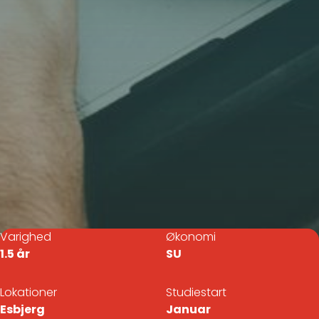
Varighed
Økonomi
1.5 år
SU
Lokationer
Studiestart
Esbjerg
Januar