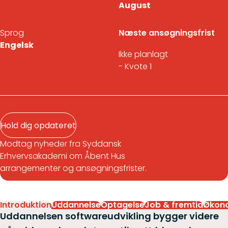
August
Sprog
Næste ansøgningsfrist
Engelsk
Ikke planlagt
- Kvote 1
Hold dig opdateret
Modtag nyheder fra Syddansk
Erhvervsakademi om Åbent Hus
arrangementer og ansøgningsfrister.
Introduktion
Uddannelse
Optagelse
Job & fremtid
Økon
Uddannelsen softwareudvikling bygger videre