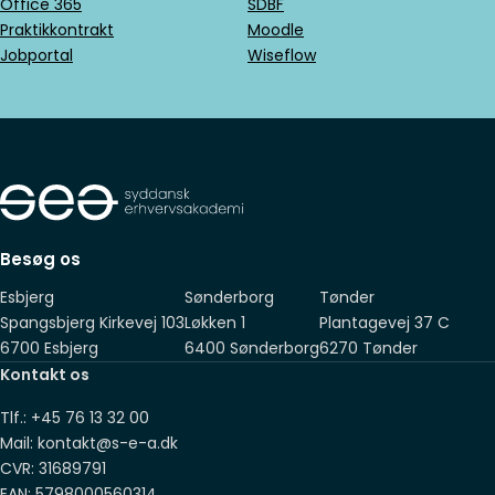
Office 365
SDBF
Praktikkontrakt
Moodle
Jobportal
Wiseflow
Besøg os
Esbjerg
Sønderborg
Tønder
Spangsbjerg Kirkevej 103
Løkken 1
Plantagevej 37 C
6700 Esbjerg
6400 Sønderborg
6270 Tønder
Kontakt os
Tlf.: +45 76 13 32 00
Mail: kontakt@s-e-a.dk
CVR: 31689791
EAN: 5798000560314