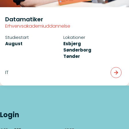
Data­matiker
Erhvervsakademiuddannelse
Studiestart
Lokationer
August
Esbjerg
Sønderborg
Tønder
IT
Login