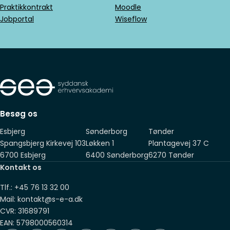
Praktikkontrakt
Moodle
Jobportal
Wiseflow
Besøg os
Esbjerg
Sønderborg
Tønder
Spangsbjerg Kirkevej 103
Løkken 1
Plantagevej 37 C
6700 Esbjerg
6400 Sønderborg
6270 Tønder
Kontakt os
Tlf.: +45 76 13 32 00
Mail: kontakt@s-e-a.dk
CVR: 31689791
EAN: 5798000560314