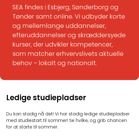
SEA findes i Esbjerg, Sønderborg og
Tønder samt online. Vi udbyder korte
og mellemlange uddannelser,
efteruddannelser og skræddersyede
kurser, der udvikler kompetencer,
som matcher erhvervslivets aktuelle
behov – lokalt og nationalt.
Ledige studiepladser
Du kan stadig nå det! Vi har stadig ledige studiepladser
med studiestart til sommer! Se hvilke, og grib chancen
for at starte til sommer.