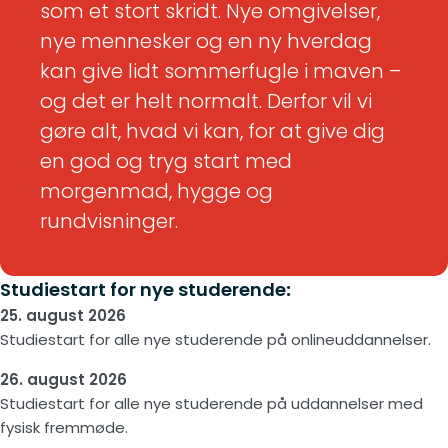
som et stort skridt. Nye omgivelser,
nye mennesker og en ny hverdag
kan give lidt sommerfugle i maven –
og det er helt normalt. Derfor vil vi
gøre alt, hvad vi kan, for at give dig
en god og tryg start med
morgenmad, hygge og
rundvisninger.
Studiestart for nye studerende
:
25. august 2026
Studiestart for alle nye studerende på onlineuddannelser.
26. august 2026
Studiestart for alle nye studerende på uddannelser med
fysisk fremmøde.