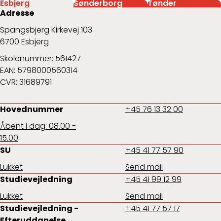
Esbjerg
Sønderborg
Tønder
Adresse
Spangsbjerg Kirkevej 103
6700 Esbjerg
Skolenummer: 561427
EAN: 5798000560314
CVR: 31689791
Hovednummer
+45 76 13 32 00
Åbent i dag: 08.00 -
15.00
SU
+45 41 77 57 90
Lukket
Send mail
Studievejledning
+45 41 99 12 99
Lukket
Send mail
Studievejledning -
+45 41 77 57 17
Efteruddanelse