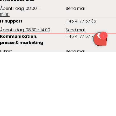
Åbent i dag: 08.00 -
Send mail
15.00
IT support
+45 41 77 57 35
Åbent i dag: 08.30 - 14.00
Send mail
Kommunikation,
+45 41 77 57 74
presse & marketing
Lukket
Send mail
Direktion
Lisbeth Ljungstrøm
Kommunikation & markedsføring
Ressourcedirektør
Tina Toft Møller
Viden & Erhverv
Kommunikations- og marketingansvarlig
Ny Weisser Øhlenschlæger
+45 41 77 57 04
Byggeri & Teknologi
lsl@s-e-a.dk
Udviklingskonsulent
Kenneth Bisgaard Christensen