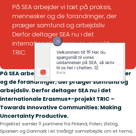
På SEA arbejder vi tæt på praksis,
mennesker og de forandringer, der
præger samfund og arbejdsliv.
Derfor deltager SEA nu i det
internationale Erasmus+-projekt
TRIC.
På SEA arbejder vi tæt på praksis, mennesker
og de forandringer, der præger samfund og
arbejdsliv. Derfor deltager SEA nu i det
internationale Erasmus+-projekt TRIC –
Towards Innovative Communities: Making
Uncertainty Productive.
Projektet samler 11 partnere fra Finland, Polen, Østrig,
Spanien og Danmark i et treårigt samarbejde om et tema,