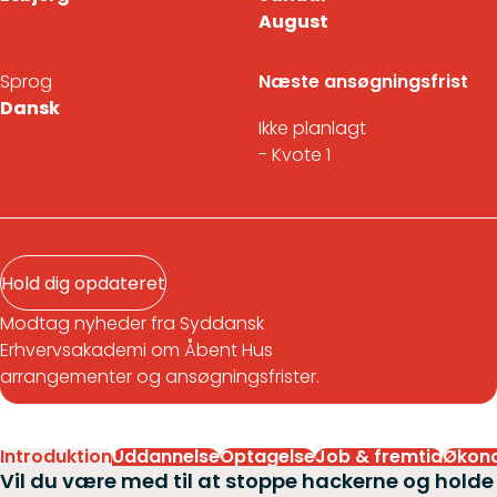
August
Sprog
Næste ansøgningsfrist
Dansk
Ikke planlagt
- Kvote 1
Hold dig opdateret
Modtag nyheder fra Syddansk
Erhvervsakademi om Åbent Hus
arrangementer og ansøgningsfrister.
Introduktion
Uddannelse
Optagelse
Job & fremtid
Økon
Vil du være med til at stoppe hackerne og holde