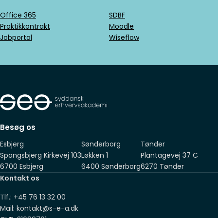
Office 365
SDBF
Praktikkontrakt
Moodle
Jobportal
Wiseflow
Besøg os
Esbjerg
Sønderborg
Tønder
Spangsbjerg Kirkevej 103
Løkken 1
Plantagevej 37 C
6700 Esbjerg
6400 Sønderborg
6270 Tønder
Kontakt os
Tlf.: +45 76 13 32 00
Mail: kontakt@s-e-a.dk