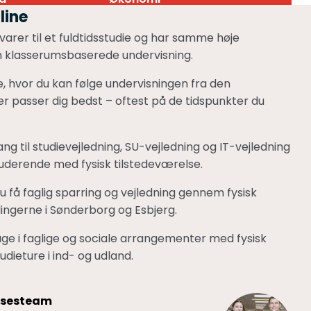
line
varer til et fuldtidsstudie og har samme høje
n klasserumsbaserede undervisning.
ie, hvor du kan følge undervisningen fra den
er passer dig bedst – oftest på de tidspunkter du
ng til studievejledning, SU-vejledning og IT-vejledning
derende med fysisk tilstedeværelse.
u få faglig sparring og vejledning gennem fysisk
ingerne i Sønderborg og Esbjerg.
age i faglige og sociale arrangementer med fysisk
udieture i ind- og udland.
lsesteam