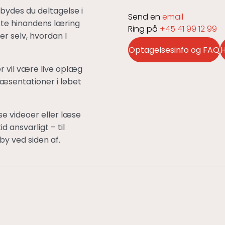
ydes du deltagelse i
Send en
email
øtte hinandens læring
Ring på
+45 41 99 12 99
r selv, hvordan I
Optagelsesinfo og FAQ
H
r vil være live oplæg
æsentationer i løbet
se videoer eller læse
 ansvarligt – til
by ved siden af.