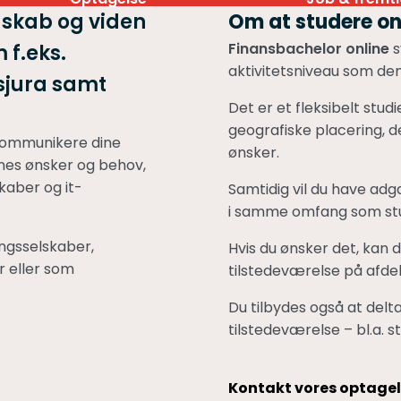
dskab og viden
Om at studere on
Finansbachelor online
s
 f.eks.
aktivitetsniveau som de
sjura samt
Det er et fleksibelt stud
geografiske placering, d
 kommunikere dine
ønsker.
nes ønsker og behov,
aber og it-
Samtidig vil du have adga
i samme omfang som stu
ingsselskaber,
Hvis du ønsker det, kan d
er eller som
tilstedeværelse på afdel
Du tilbydes også at delt
tilstedeværelse – bl.a. st
Kontakt vores optage