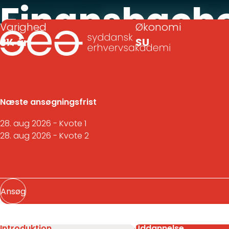
Finansbachel
Varighed
Økonomi
3¼ år
SU
Professionsb
Næste ansøgningsfrist
28. aug 2026
- Kvote 1
28. aug 2026
- Kvote 2
Ansøg
Introduktion
Uddannelse