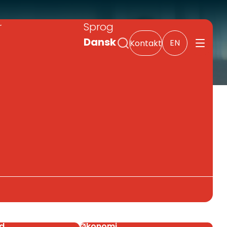
r
Sprog
Dansk
EN
Kontakt
d
Økonomi