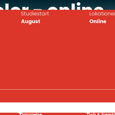
or - online
Studiestart
Lokatione
August
Online
achelor
Optagelse
Job & fremti