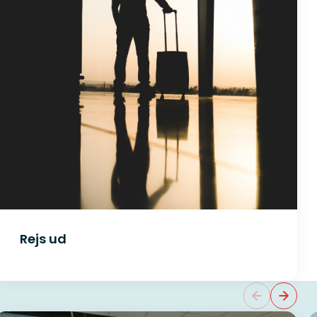
 vigtigt, at du overvejer
Rejs ud