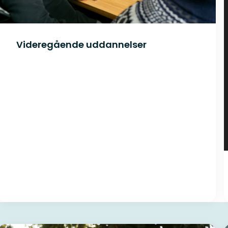
ling – ikke drift i praktikken i Idea House. Det er derfor
ingsidé i de 10 uger du er i Idea House.
Videregående uddannelser