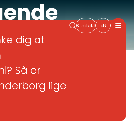
ående
EN
Kontakt
ke dig at
n
? Så er
nderborg lige