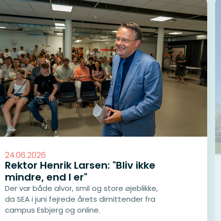
24.06.2026
Rektor Henrik Larsen: "Bliv ikke
mindre, end I er"
Der var både alvor, smil og store øjeblikke,
da SEA i juni fejrede årets dimittender fra
campus Esbjerg og online.