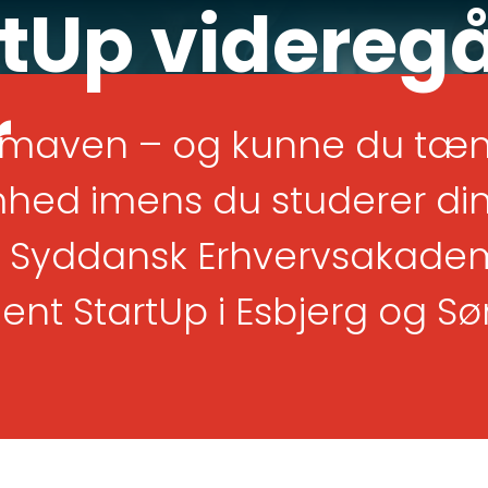
rtUp videreg
r
i maven – og kunne du tæn
mhed imens du studerer di
Syddansk Erhvervsakademi
ent StartUp i Esbjerg og Sø