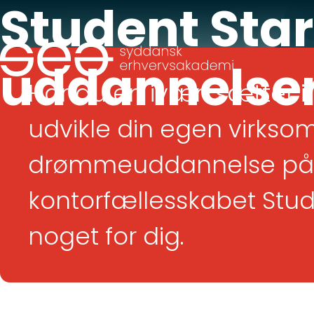
Student Sta
uddannelse
Har du en iværksætter 
udvikle din egen virkso
drømmeuddannelse på 
kontorfællesskabet Stud
noget for dig.