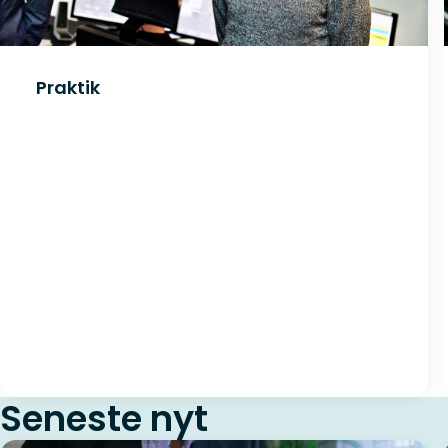
Vær opmærksom på, at du skal arbejde med forretningsudvik
grundigt, hvordan du vil arbejde med at udvikle din forretn
Praktik
Seneste nyt