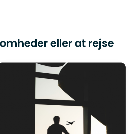
omheder eller at rejse
k.
overskrifterne i Business