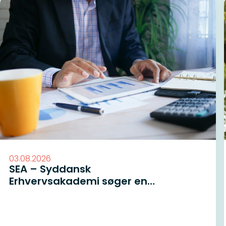
03.08.2026
SEA – Syddansk
Erhvervsakademi søger en
koordinator og underviser til
finansøkonomuddannelsen i
Sønderborg