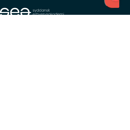
Besøg os
Esbjerg
Sønderborg
Tønder
Spangsbjerg Kirkevej 103
Løkken 1
Plantagevej 37 C
6700 Esbjerg
6400 Sønderborg
6270 Tønder
Kontakt os
Tlf.: +45 76 13 32 00
Mail: kontakt@s-e-a.dk
CVR: 31689791
EAN: 5798000560314
Cookie- og privatlivspolitik
Handelsbetingelser