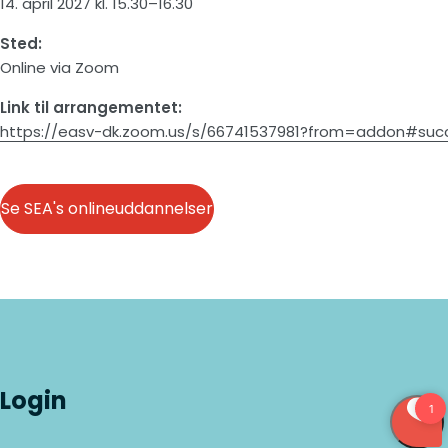
14. april 2027 kl. 15.30–16.30
Sted:
Online via Zoom
Link til arrangementet:
https://easv-dk.zoom.us/s/66741537981?from=addon#suc
Se SEA's onlineuddannelser
Login