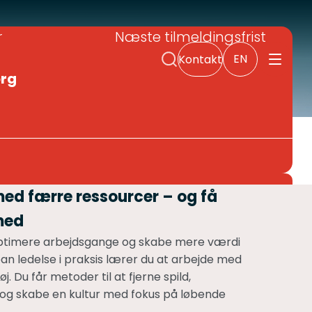
r
Næste tilmeldingsfrist
EN
Kontakt
u
rg
med færre ressourcer – og få
med
t optimere arbejdsgange og skabe mere værdi
an ledelse i praksis lærer du at arbejde med
 Du får metoder til at fjerne spild,
og skabe en kultur med fokus på løbende