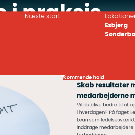
 i praksis
Næste start
Lokatione
Esbjerg
Akademinivea
Sønderbo
Kommende hold
Skab resultater 
medarbejderne 
Vil du blive bedre til a
i hverdagen? På faget Le
Lean som ledelsesværktøj.
inddrage medarbejdere 
forbedringer.