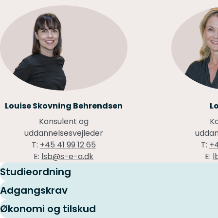
Louise Skovning Behrendsen
L
Konsulent og
K
uddannelsesvejleder
uddan
T:
+45 41 99 12 65
T:
+4
E:
lsb@s-e-a.dk
E:
l
Studieordning
Find din studieordning
Adgangskrav
Uddannelsen retter sig mod dig der i forvejen har en ud
Økonomi og tilskud
videregående uddannelse eller specialisere dig indenfor e