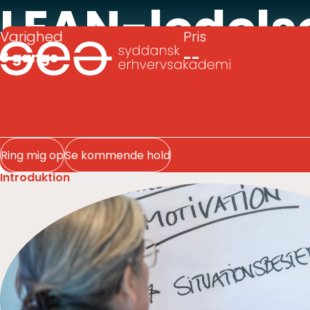
LEAN-ledelse
Varighed
Pris
8 gange
--
Enkeltfag, 
Ring mig op
Se kommende hold
Introduktion