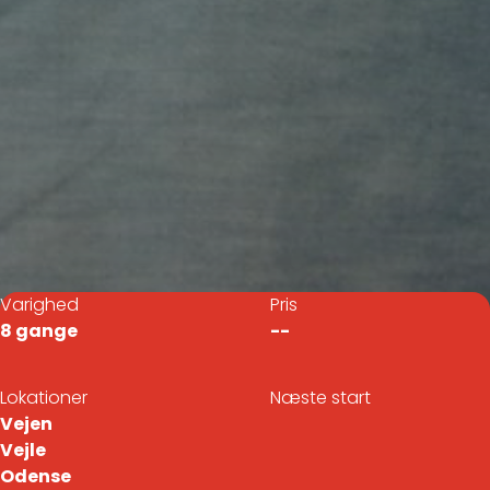
Varighed
Pris
8 gange
--
Lokationer
Næste start
Vejen
Vejle
Odense