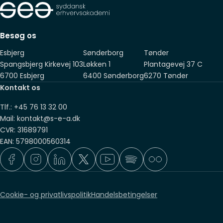
Suppleret med 2 års relevant erhvervserfaring, som du har
fået sideløbende med, eller efter, endt adgangsgivende
Besøg os
eksamen
Esbjerg
Sønderborg
Tønder
Spangsbjerg Kirkevej 103
Løkken 1
Plantagevej 37 C
6700 Esbjerg
6400 Sønderborg
6270 Tønder
Kontakt os
Tlf.: +45 76 13 32 00
Mail: kontakt@s-e-a.dk
CVR: 31689791
EAN: 5798000560314
Cookie- og privatlivspolitik
Handelsbetingelser