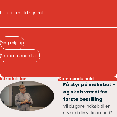
Næste tilmeldingsfrist
Ring mig op
Se kommende hold
Introduktion
Kommende hold
Få styr på indkøbet –
og skab værdi fra
første bestilling
Vil du gøre indkøb til en
styrke i din virksomhed?