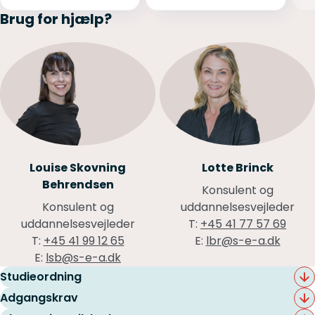
Brug for hjælp?
Louise Skovning
Lotte Brinck
Behrendsen
Konsulent og
Konsulent og
uddannelsesvejleder
uddannelsesvejleder
T:
+45 41 77 57 69
T:
+45 41 99 12 65
E:
lbr@s-e-a.dk
E:
lsb@s-e-a.dk
Studieordning
Find din studieordning
Adgangskrav