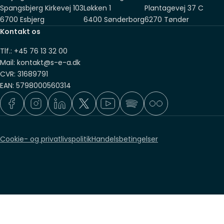
Spangsbjerg Kirkevej 103
Løkken 1
Plantagevej 37 C
6700 Esbjerg
6400 Sønderborg
6270 Tønder
Kontakt os
Tlf.: +45 76 13 32 00
Mail: kontakt@s-e-a.dk
CVR: 31689791
EAN: 5798000560314
Cookie- og privatlivspolitik
Handelsbetingelser