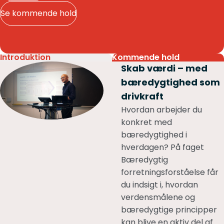
Se kommende hold
Introduktion
Kommende hold
Skab værdi – med
bæredygtighed som
drivkraft
Hvordan arbejder du
konkret med
bæredygtighed i
hverdagen? På faget
Bæredygtig
forretningsforståelse får
du indsigt i, hvordan
verdensmålene og
bæredygtige principper
kan blive en aktiv del af