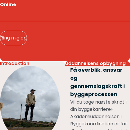
Online
Ring mig op
Introduktion
Uddannelsens opbygning
Få overblik, ansvar
og
gennemslagskraft i
byggeprocessen
Vil du tage næste skridt i
din byggekarriere?
Akademiuddannelsen i
Byggekoordination er for