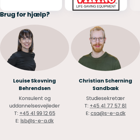
Brug for hjælp?
Louise Skovning
Christian Scherning
Behrendsen
Sandbæk
Konsulent og
Studiesekretær
uddannelsesvejleder
T:
+45 41 77 57 81
T:
+45 41 99 12 65
E:
csa@s-e-a.dk
E:
lsb@s-e-a.dk