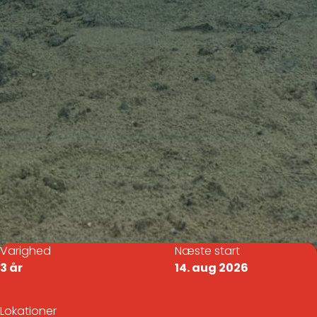
Varighed
Næste start
3 år
14. aug 2026
Lokationer