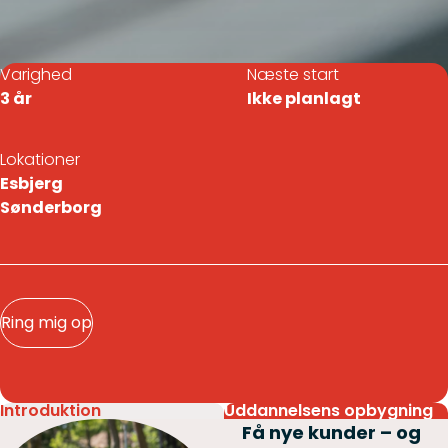
Varighed
Næste start
3 år
Ikke planlagt
Lokationer
Esbjerg
Sønderborg
Ring mig op
Introduktion
Uddannelsens opbygning
Få nye kunder – og