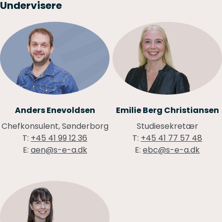
Undervisere
Anders Enevoldsen
Emilie Berg Christiansen
Chefkonsulent, Sønderborg
Studiesekretær
T:
+45 41 99 12 36
T:
+45 41 77 57 48
E:
aen@s-e-a.dk
E:
ebc@s-e-a.dk