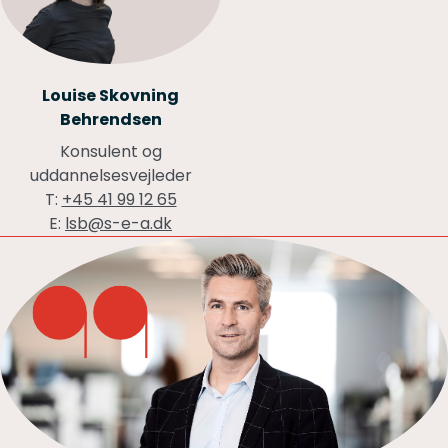
Louise Skovning
Behrendsen
Konsulent og
uddannelsesvejleder
T:
+45 41 99 12 65
E:
lsb@s-e-a.dk