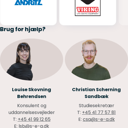
Brug for hjælp?
Louise Skovning
Christian Scherning
Behrendsen
Sandbæk
Konsulent og
Studiesekretær
uddannelsesvejleder
T:
+45 41 77 57 81
T:
+45 41 99 12 65
E:
csa@s-e-a.dk
E:
lsb@s-e-a.dk