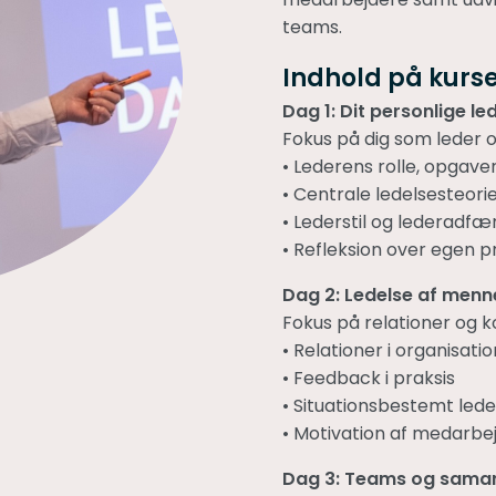
teams.
Indhold på kurse
Dag 1: Dit personlige l
Fokus på dig som leder og
• Lederens rolle, opgav
• Centrale ledelsesteori
• Lederstil og lederadfær
• Refleksion over egen p
Dag 2: Ledelse af menn
Fokus på relationer og 
• Relationer i organisa
• Feedback i praksis
• Situationsbestemt lede
• Motivation af medarbe
Dag 3: Teams og sama