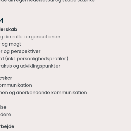
t
ederskab
 din rolle i organisationen
er og magt
er og perspektiver
d (inkl. personlighedsprofiler)
raksis og udviklingspunkter
esker
kommunikation
tionen og anerkendende kommunikation
lse
jdere
rbejde