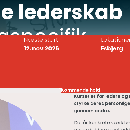
ge lederskab
gspecifik
Næste start
Lokatione
12. nov 2026
Esbjerg
u
Kommende hold
Kurset er for ledere o
styrke deres personlig
gennem andre.
Du får konkrete værktøj
medarbejdere samt udvik