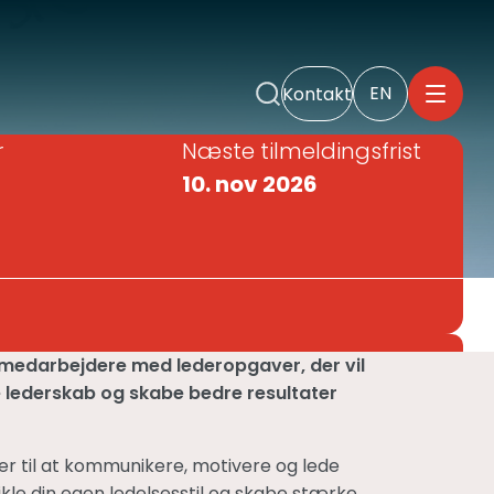
EN
Kontakt
r
Næste tilmeldingsfrist
10. nov 2026
g medarbejdere med lederopgaver, der vil
e lederskab og skabe bedre resultater
er til at kommunikere, motivere og lede
le din egen ledelsesstil og skabe stærke