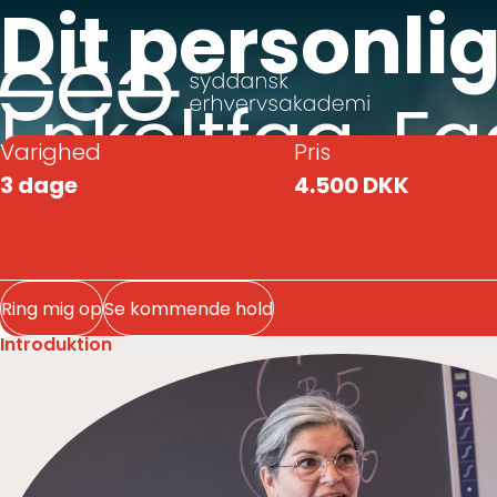
Dit personli
Enkeltfag, Fa
Varighed
Pris
3 dage
4.500 DKK
kursusnivea
Ring mig op
Se kommende hold
Introduktion