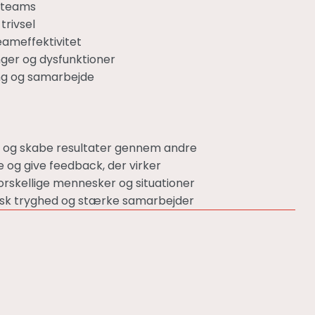
 teams
trivsel
ameffektivitet
nger og dysfunktioner
ing og samarbejde
olle og skabe resultater gennem andre
 og give feedback, der virker
l forskellige mennesker og situationer
ogisk tryghed og stærke samarbejder