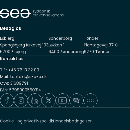
niveau som ovenstående
Suppleret med 2 års relevant erhvervserfaring, som du har
fået sideløbende med, eller efter, endt adgangsgivende
Besøg os
eksamen
Esbjerg
Sønderborg
Tønder
Spangsbjerg Kirkevej 103
Løkken 1
Plantagevej 37 C
6700 Esbjerg
6400 Sønderborg
6270 Tønder
Kontakt os
Tlf.: +45 76 13 32 00
Mail: kontakt@s-e-a.dk
CVR: 31689791
EAN: 5798000560314
Cookie- og privatlivspolitik
Handelsbetingelser