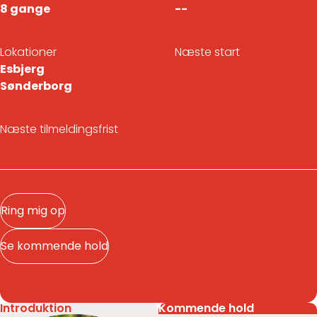
8 gange
--
Lokationer
Næste start
Esbjerg
Sønderborg
Næste tilmeldingsfrist
Ring mig op
Se kommende hold
Introduktion
Kommende hold