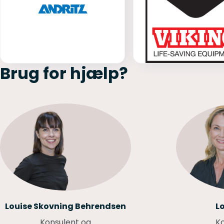
Brug for hjælp?
Louise Skovning Behrendsen
L
Konsulent og
K