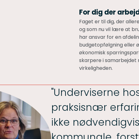
For dig der arbe
Faget er til dig, der a
og som nu vil lære at bru
har ansvar for en afdel
budgetopfølgning eller ø
økonomisk sparringspart
skarpere i samarbejdet 
virkeligheden.
"Underviserne hos
praksisnær erfar
ikke nødvendigvi
kommunale, forst