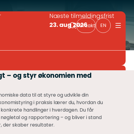
r
Næste tilmeldingsfrist
23. aug 2026
EN
Kontakt
u
igt – og styr økonomien med
omiske data til at styre og udvikle din
onomistyring i praksis lærer du, hvordan du
l konkrete handlinger i hverdagen. Du får
 nøgletal og rapportering – og bliver i stand
r, der skaber resultater.