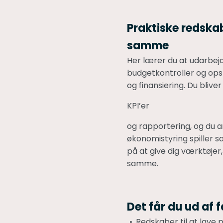
Praktiske redska
samme
Her lærer du at udarbej
budgetkontroller og opst
og finansiering. Du bliver
KPI’er
og rapportering, og du a
økonomistyring spiller 
på at give dig værktøjer
samme.
Det får du ud af 
Redskaber til at lave 