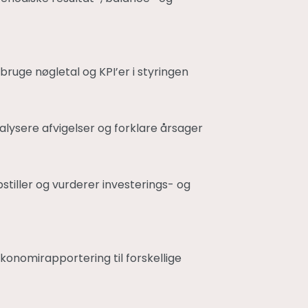
 bruge nøgletal og KPI’er i styringen
alysere afvigelser og forklare årsager
pstiller og vurderer investerings- og
økonomirapportering til forskellige