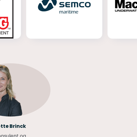
otte Brinck
onsulent og