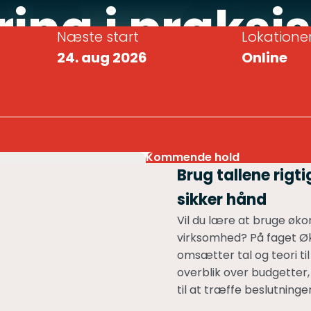
ng i praksis
Næste start
Lokatione
24. aug 2026
Online
Akademinivea
Kommende hold
Brug tallene rigt
sikker hånd
Vil du lære at bruge økon
virksomhed? På faget Øk
omsætter tal og teori ti
overblik over budgetter,
til at træffe beslutninge