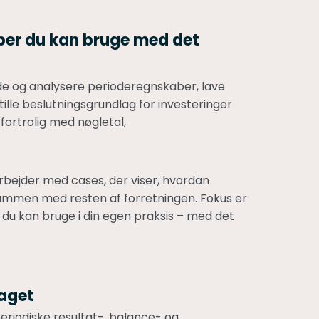
ber du kan bruge med det
de og analysere perioderegnskaber, lave
ille beslutningsgrundlag for investeringer
 fortrolig med nøgletal,
rbejder med cases, der viser, hvordan
sammen med resten af forretningen. Fokus er
, du kan bruge i din egen praksis – med det
faget
periodiske resultat-, balance- og