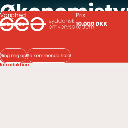
Økonomistyri
Varighed
Pris
Løbende
10.000 DKK
Enkeltfag, 
Ring mig op
Se kommende hold
Introduktion