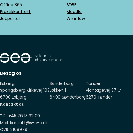
opfylde én af følgende betingelser:
så du ikke risikerer at overse denne mulighed.
Office 365
SDBF
Praktikkontrakt
Moodle
En relevant erhvervsuddannelse
Jobportal
Wiseflow
En relevant grunduddannelse for voksne (GVU)
En gymnasial uddannelse
En anden relevant uddannelse på mindst samme
niveau som ovenstående
Suppleret med 2 års relevant erhvervserfaring, som du har
fået sideløbende med, eller efter, endt adgangsgivende
Besøg os
eksamen
Esbjerg
Sønderborg
Tønder
Spangsbjerg Kirkevej 103
Løkken 1
Plantagevej 37 C
6700 Esbjerg
6400 Sønderborg
6270 Tønder
Kontakt os
Tlf.: +45 76 13 32 00
Mail: kontakt@s-e-a.dk
CVR: 31689791