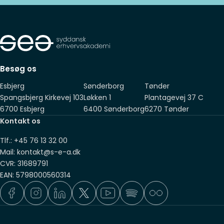
En gymnasial uddannelse
En anden relevant uddannelse på mindst samme
niveau som ovenstående
Suppleret med 2 års relevant erhvervserfaring, som du har
fået sideløbende med, eller efter, endt adgangsgivende
Besøg os
eksamen
Esbjerg
Sønderborg
Tønder
Spangsbjerg Kirkevej 103
Løkken 1
Plantagevej 37 C
6700 Esbjerg
6400 Sønderborg
6270 Tønder
Kontakt os
Tlf.: +45 76 13 32 00
Mail: kontakt@s-e-a.dk
CVR: 31689791
EAN: 5798000560314