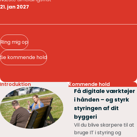
21. jan 2027
Ring mig op
Se kommende hold
Introduktion
Kommende hold
Få digitale værktøjer
i hånden – og styrk
styringen af dit
byggeri
Vil du blive skarpere til at
bruge IT i styring og