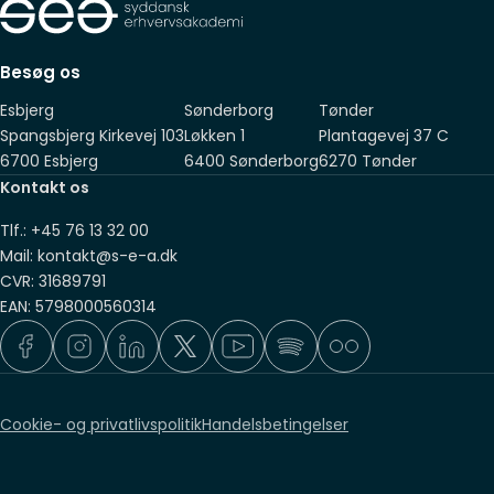
Suppleret med 2 års relevant erhvervserfaring, som du har
fået sideløbende med, eller efter, endt adgangsgivende
Besøg os
eksamen
Esbjerg
Sønderborg
Tønder
Spangsbjerg Kirkevej 103
Løkken 1
Plantagevej 37 C
6700 Esbjerg
6400 Sønderborg
6270 Tønder
Kontakt os
Tlf.: +45 76 13 32 00
Mail: kontakt@s-e-a.dk
CVR: 31689791
EAN: 5798000560314
Cookie- og privatlivspolitik
Handelsbetingelser