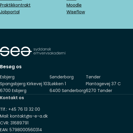
Praktikkontrakt
Moodle
En relevant erhvervsuddannelse
Jobportal
Wiseflow
En relevant grunduddannelse for voksne (GVU)
En gymnasial uddannelse
En anden relevant uddannelse på mindst samme
niveau som ovenstående
Suppleret med 2 års relevant erhvervserfaring, som du har
fået sideløbende med, eller efter, endt adgangsgivende
Besøg os
eksamen
Esbjerg
Sønderborg
Tønder
Spangsbjerg Kirkevej 103
Løkken 1
Plantagevej 37 C
6700 Esbjerg
6400 Sønderborg
6270 Tønder
Kontakt os
Tlf.: +45 76 13 32 00
Mail: kontakt@s-e-a.dk
CVR: 31689791
EAN: 5798000560314