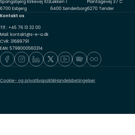
Spangsbjerg Kirkevej 103
Løkken 1
Plantagevej 37 C
6700 Esbjerg
6400 Sønderborg
6270 Tønder
Kontakt os
Tlf.: +45 76 13 32 00
Mail: kontakt@s-e-a.dk
CVR: 31689791
EAN: 5798000560314
Cookie- og privatlivspolitik
Handelsbetingelser