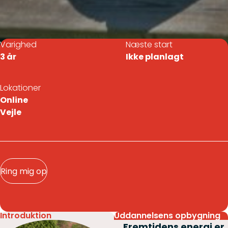
Varighed
Næste start
3 år
Ikke planlagt
Lokationer
Online
Vejle
Ring mig op
Introduktion
Uddannelsens opbygning
Fremtidens energi er