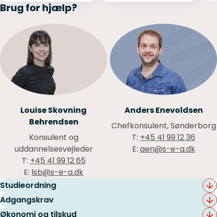
Brug for hjælp?
Anders Enevoldsen
Louise Skovning
Behrendsen
Chefkonsulent, Sønderborg
T:
+45 41 99 12 36
Konsulent og
E:
aen@s-e-a.dk
uddannelsesvejleder
T:
+45 41 99 12 65
E:
lsb@s-e-a.dk
Studieordning
Find din studieordning
Adgangskrav
Uddannelsen retter sig mod dig der i forvejen har en
Økonomi og tilskud