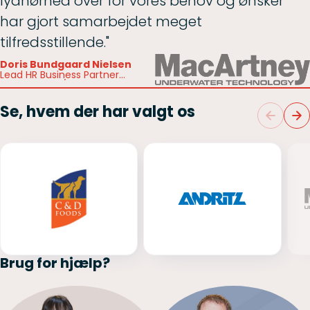
lydhørhed over for vores behov og ønsker
har gjort samarbejdet meget
tilfredsstillende."
Doris Bundgaard Nielsen
Lead HR Business Partner
MacArtney A/S
Se, hvem der har valgt os
Brug for hjælp?