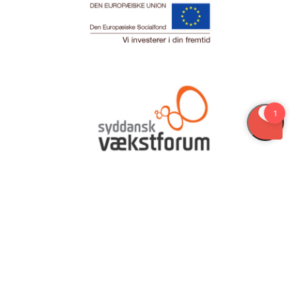
Læs mere
Læs mere om projektet
her
.
Find hele projektbeskrivelsen på
EAviden.dk
Har du spørgsmål?