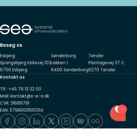
Besøg os
Esbjerg
Sønderborg
Tønder
Spangsbjerg Kirkevej 103
Løkken 1
Plantagevej 37 C
6700 Esbjerg
6400 Sønderborg
6270 Tønder
Kontakt os
Tlf.: +45 76 13 32 00
Mail: kontakt@s-e-a.dk
CVR: 31689791
EAN: 5798000560314